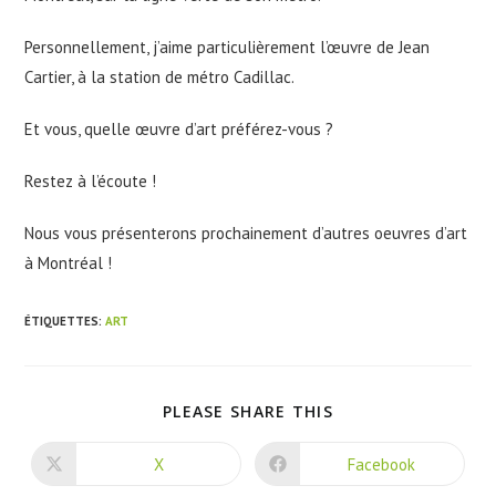
Personnellement, j’aime particulièrement l’œuvre de Jean
Cartier, à la station de métro Cadillac.
Et vous, quelle œuvre d’art préférez-vous ?
Restez à l’écoute !
Nous vous présenterons prochainement d’autres oeuvres d’art
à Montréal !
ÉTIQUETTES
:
ART
SHARE
PLEASE SHARE THIS
THIS
CONTENT
X
Facebook
Opens
Opens
in
in