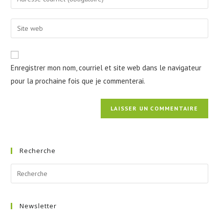
or
your
username
email
Enter
to
address
your
comment
to
website
comment
URL
Enregistrer mon nom, courriel et site web dans le navigateur
(optional)
pour la prochaine fois que je commenterai.
Recherche
Newsletter