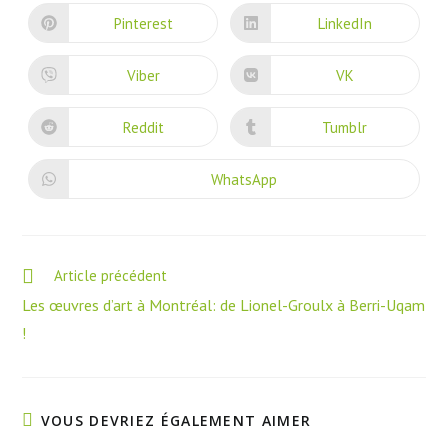
a
a
new
new
Pinterest
LinkedIn
Opens
Opens
window
window
in
in
a
a
new
new
Viber
VK
Opens
Opens
window
window
in
in
a
a
new
new
Reddit
Tumblr
Opens
Opens
window
window
in
in
a
a
new
new
WhatsApp
Opens
window
window
in
a
new
window
Read
Article précédent
more
Les œuvres d’art à Montréal: de Lionel-Groulx à Berri-Uqam
articles
!
VOUS DEVRIEZ ÉGALEMENT AIMER