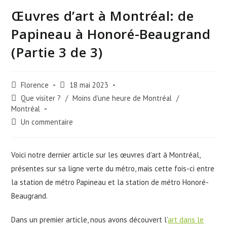
Œuvres d’art à Montréal: de
Papineau à Honoré-Beaugrand
(Partie 3 de 3)
Post
Post
Florence
18 mai 2023
author:
published:
Post
Que visiter ?
/
Moins d'une heure de Montréal
/
category:
Montréal
Post
Un commentaire
comments:
Voici notre dernier article sur les œuvres d’art à Montréal,
présentes sur sa ligne verte du métro, mais cette fois-ci entre
la station de métro Papineau et la station de métro Honoré-
Beaugrand.
Dans un premier article, nous avons découvert l’
art dans le