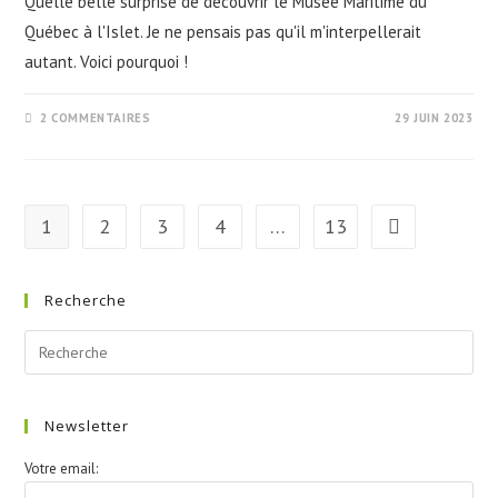
Quelle belle surprise de découvrir le Musée Maritime du
Québec à l'Islet. Je ne pensais pas qu'il m'interpellerait
autant. Voici pourquoi !
2 COMMENTAIRES
29 JUIN 2023
1
2
3
4
…
13
Go to the next 
Recherche
Newsletter
Votre email: